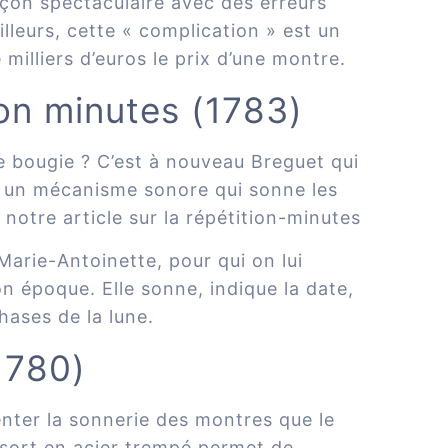
façon spectaculaire avec des erreurs
lleurs, cette « complication » est un
illiers d’euros le prix d’une montre.
ion minutes (1783)
e bougie ? C’est à nouveau Breguet qui
c un mécanisme sonore qui sonne les
e notre article sur la répétition-minutes
Marie-Antoinette, pour qui on lui
 époque. Elle sonne, indique la date,
hases de la lune.
1780)
enter la sonnerie des montres que le
essort en acier trempé permet de