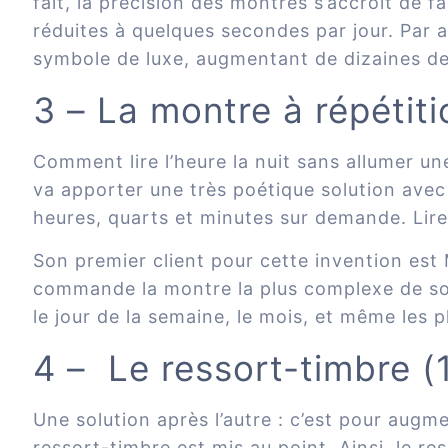
fait, la précision des montres s’accroit de 
réduites à quelques secondes par jour. Par ai
symbole de luxe, augmentant de dizaines de m
3 – La montre à répétit
Comment lire l’heure la nuit sans allumer un
va apporter une très poétique solution ave
heures, quarts et minutes sur demande.
Lir
Son premier client pour cette invention est 
commande la montre la plus complexe de son
le jour de la semaine, le mois, et même les p
4 – Le ressort-timbre (
Une solution après l’autre : c’est pour augm
ressort-timbre est mis au point. Ainsi, le r