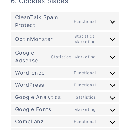
6. Cookies placés
CleanTalk Spam
Functional
Consent
Protect
to
service
Statistics,
OptinMonster
cleantalk-
Consent
Marketing
spam-
to
protect
service
Google
Statistics, Marketing
optinmonster
Consent
Adsense
to
service
Wordfence
Functional
Consent
google-
to
adsense
WordPress
Functional
service
Consent
wordfence
to
Google Analytics
Statistics
service
Consent
wordpress
to
Google Fonts
Marketing
service
Consent
google-
to
Complianz
analytics
Functional
service
Consent
google-
to